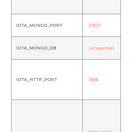
す
さ
mo
IOTA_MONGO_PORT
リ
27017
る
mo
IOTA_MONGO_DB
使
iotagentxml
タ
Io
HT
Io
IOTA_HTTP_PORT
7896
ト
リ
ー
コ
時に
Br
れ
Co
http://iot-