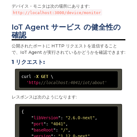
デバイス・モニタは次の場所にあります:
http://localhost:3000/device/monitor
IoT Agent サービス の健全性の
確認
公開されたポートに HTTP リクエストを送信すること
で、IoT Agent が実行されているかどうかを確認できます:
1 リクエスト:
curl -
X
GET
 \

'http
:
//localhost:4041/iot/about'
レスポンスは次のようになります:
{

    "
libVersion
": 
"2.6.0-next"
,

    "
port
": 
"4041"
,

    "
baseRoot
": 
"/"
,

    "
version
": 
"1.12.0-next"