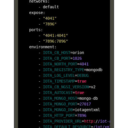
    networks:

        -
    expose:

        -
"4041"
        -
"7896"
    ports:

        -
"4041:4041"
        -
"7896:7896"
    environment:

        -
IOTA_CB_HOST
        -
IOTA_CB_PORT
=
1026
        -
IOTA_NORTH_PORT
=
4041
        -
IOTA_REGISTRY_TYPE
        -
IOTA_LOG_LEVEL
=
DEBUG
        -
IOTA_TIMESTAMP
=
true
        -
IOTA_CB_NGSI_VERSION
        -
IOTA_AUTOCAST
=
true
        -
IOTA_MONGO_HOST
        -
IOTA_MONGO_PORT
=
27017
        -
IOTA_MONGO_DB
        -
IOTA_HTTP_PORT
=
7896
        -
IOTA_PROVIDER_URL
=
http:
/
        -
IOTA_DEFAULT_RESOURCE
=
/iot/xml