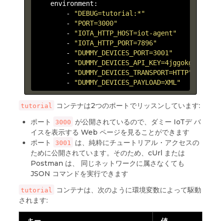
    environment:

        -
"DEBUG=tutorial:*"
        -
"PORT=3000"
        -
"IOTA_HTTP_HOST=iot-agent"
        -
"IOTA_HTTP_PORT=7896"
        -
"DUMMY_DEVICES_PORT=3001"
        -
"DUMMY_DEVICES_API_KEY=4jggokgpepnvsb
        -
"DUMMY_DEVICES_TRANSPORT=HTTP"
        -
"DUMMY_DEVICES_PAYLOAD=XML"
コンテナは2つのポートでリッスンしています:
tutorial
ポート
が公開されているので、ダミー IoTデ バ
3000
イスを表示する Web ページを見ることができます
ポート
は、純粋にチュートリアル・アクセスの
3001
ために公開されています。そのため、cUrl または
Postman は、 同じネットワークに属さなくても
JSON コマンドを実行できます
コンテナは、次のように環境変数によって駆動
tutorial
されます: