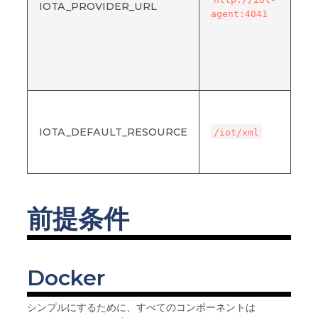
IOTA_PROVIDER_URL
が
agent:4041
マ
る
ー
の
用
Io
スタ
IOTA_DEFAULT_RESOURCE
値
/iot/xml
使
ル
前提条件
Docker
シンプルにするために、すべてのコンポーネントは