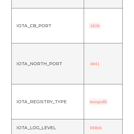
ト
Co
Br
IOTA_CB_PORT
テ
1026
す
ス
Io
成と
Br
IOTA_NORTH_PORT
4041
コ
新
さ
Io
報
IOTA_REGISTRY_TYPE
は
mongodb
の
す
Io
IOTA_LOG_LEVEL
DEBUG
グ