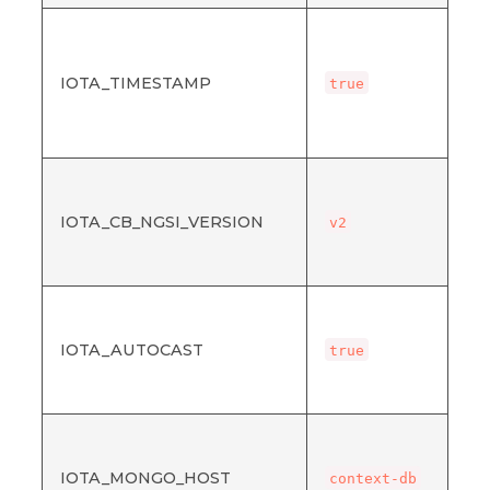
接
イ
た
IOTA_TIMESTAMP
true
ム
を
う
ア
性
IOTA_CB_NGSI_VERSION
す
v2
NG
す
X
字
IOTA_AUTOCAST
値
true
ら
る
mo
ホ
IOTA_MONGO_HOST
イ
context-db