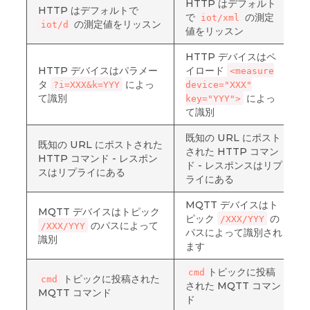
HTTP はデフォルト
HTTP はデフォルトで
で
の測定
iot/xml
の測定値をリッスン
iot/d
値をリッスン
HTTP デバイスはペ
HTTP デバイスはパラメー
イロード
<measure
タ
によっ
?i=XXX&k=YYY
device="XXX"
て識別
によっ
key="YYY">
て識別
既知の URL にポスト
既知の URL にポストされた
された HTTP コマン
HTTP コマンド - レスポン
ド - レスポンスはリプ
スはリプライにある
ライにある
MQTT デバイスはト
MQTT デバイスはトピック
ピック
の
/XXX/YYY
のパスによって
/XXX/YYY
パスによって識別され
識別
ます
トピックに投稿
cmd
トピックに投稿された
cmd
された MQTT コマン
MQTT コマンド
ド