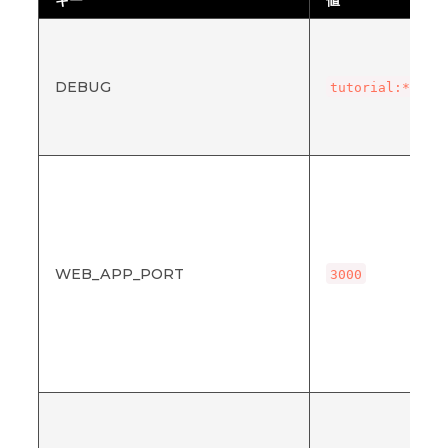
キー
値
DEBUG
tutorial:*
WEB_APP_PORT
3000