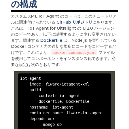
の構成
カスタム XML IoT Agent のコードは、このチュートリア
ルに関連付けられている
GitHub リポジトリ
にあります。
これは、 IoT Agent for Ultralight の 1.12.0 バージョン
のコピーであり、以下に説明するように少し変更されてい
ます。関連する
Dockerfile
は、Node.js を実行している
Docker コンテナ内の適切な場所にコードをコピーするだ
けです。これにより、
ファイル
docker-compose.yaml
を使用してコンポーネントをインスタンス化できます。必
要な設定は次のとおりです:
iot-agent:

    image: fiware/iotagent-xml

    build:

        context: iot-agent

        dockerfile: Dockerfile

    hostname: iot-agent

    container_name: fiware-iot-agent

    depends_on:

        -