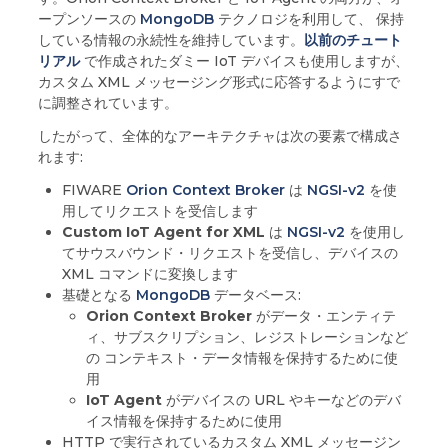
ープンソースの
MongoDB
テクノロジを利用して、 保持
している情報の永続性を維持しています。
以前のチュート
リアル
で作成されたダミー IoT デバイスも使用しますが、
カスタム XML メッセージング形式に応答するようにすで
に調整されています。
したがって、全体的なアーキテクチャは次の要素で構成さ
れます:
FIWARE
Orion Context Broker
は
NGSI-v2
を使
用してリクエストを受信します
Custom IoT Agent for XML
は
NGSI-v2
を使用し
てサウスバウンド・リクエストを受信し、デバイスの
XML コマンドに変換します
基礎となる
MongoDB
データベース:
Orion Context Broker
がデータ・エンティテ
ィ、サブスクリプション、レジストレーションなど
の コンテキスト・データ情報を保持するために使
用
IoT Agent
がデバイスの URL やキーなどのデバ
イス情報を保持するために使用
HTTP で実行されているカスタム XML メッセージン