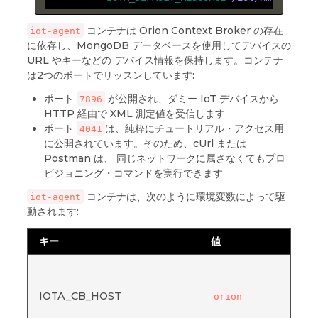
コンテナは Orion Context Broker の存在
iot-agent
に依存し、MongoDB データベースを使用してデバイスの
URL やキーなどの デバイス情報を保持します。コンテナ
は2つのポートでリッスンしています:
ポート
が公開され、ダミー IoT デバイスから
7896
HTTP 経由で XML 測定値を受信します
ポート
は、純粋にチュートリアル・アクセス用
4041
に公開されています。そのため、cUrl または
Postman は、 同じネットワークに属さなくてもプロ
ビジョニング・コマンドを実行できます
コンテナは、次のように環境変数によって駆
iot-agent
動されます:
キー
値
説
コ
更
IOTA_CB_HOST
Co
orion
Br